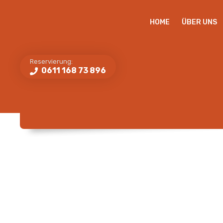
HOME
ÜBER UNS
Reservierung:
0611 168 73 896
COMBI MENÜ XL