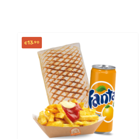
13
,90
€