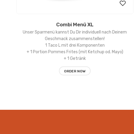
Combi Menü XL
Add
Unser Sparmenü kannst Du Dir individuell nach Deinem
to
Geschmack zusammenstellen!
1 Taco L mit drei Komponenten
wishl
+ 1 Portion Pommes Frites (mit Ketchup od. Mayo)
+ 1 Getränk
ORDER NOW